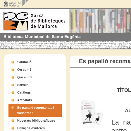
Biblioteca Municipal de Santa Eugènia
Es papalló recoman
Salutació
On som?
Qui som?
Serveis
TÍTO
Catàlegs
Activitats
Es papalló recomana... i
A
vosaltres?
La na
Novetats bibliogràfiques
Enllaços d'interès
entre