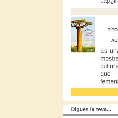
capgira
TÍT
AU
És un
mostr
cultur
que t
femen
Digues la teva...