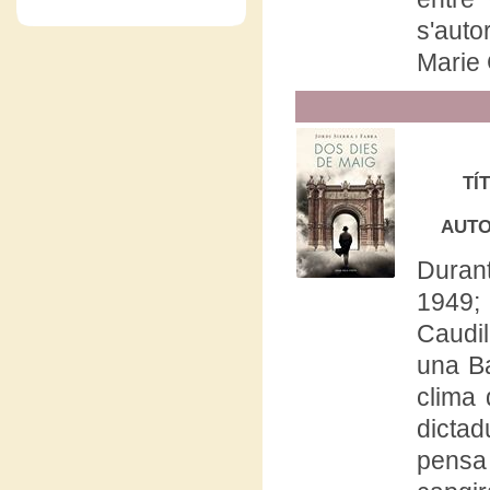
s'aut
Marie 
TÍ
AUT
Durant
1949;
Caudi
una B
clima 
dicta
pensa