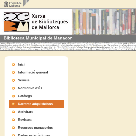
Biblioteca Municipal de Manacor
Inici
Informació general
Serveis
Normativa d'ús
Catàlegs
Darreres adquisicions
Activitats
Revistes
Recursos manacorins
Dades estadístiques