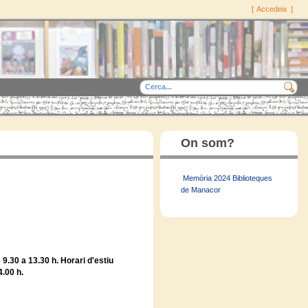
[
Accedeix
]
On som?
Memòria 2024 Biblioteques
de Manacor
 9.30 a 13.30 h. Horari d'estiu
4.00 h.