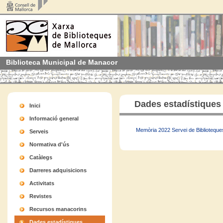
Biblioteca Municipal de Manacor
Dades estadístiques
Inici
Informació general
Memòria 2022 Servei de Bibliotequ
Serveis
Normativa d'ús
Catàlegs
Darreres adquisicions
Activitats
Revistes
Recursos manacorins
Dades estadístiques