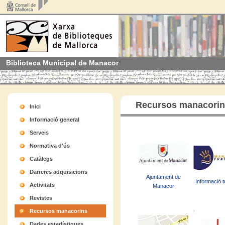
Biblioteca Municipal de Manacor
Recursos manacori
Inici
Informació general
Serveis
Normativa d'ús
Catàlegs
Darreres adquisicions
Ajuntament de
Informació t
Activitats
Manacor
Revistes
Recursos manacorins
Dades estadístiques