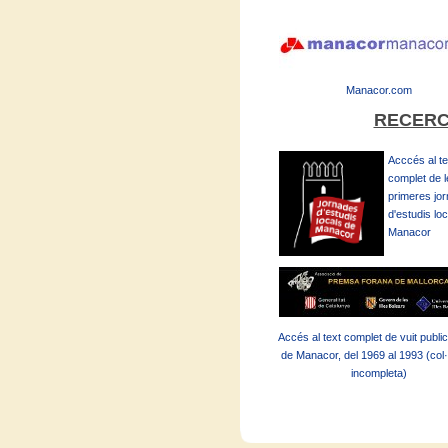
Manacor.com
RECERC
Acccés al te
complet de l
primeres jo
d'estudis lo
Manacor
Accés al text complet de vuit publi
de Manacor, del 1969 al 1993 (col·
incompleta)