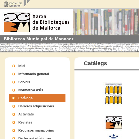
Biblioteca Municipal de Manacor
Catàlegs
Inici
Informació general
Serveis
Normativa d'ús
Catàlegs
Darreres adquisicions
Activitats
Revistes
Recursos manacorins
Dades estadístiques