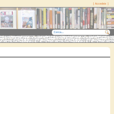
[
Accedeix
]