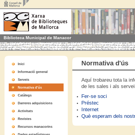
Biblioteca Municipal de Manacor
Normativa d'ús
Inici
Informació general
Aquí trobareu tota la in
Serveis
de les sales i als servei
Normativa d'ús
Fer-se soci
Catàlegs
Préstec
Darreres adquisicions
Internet
Activitats
Què esperam dels nostr
Revistes
Recursos manacorins
Dades estadístiques