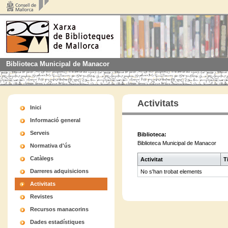
Biblioteca Municipal de Manacor
Activitats
Inici
Informació general
Serveis
Biblioteca:
Biblioteca Municipal de Manacor
Normativa d'ús
Catàlegs
Activitat
T
Darreres adquisicions
No s'han trobat elements
Activitats
Revistes
Recursos manacorins
Dades estadístiques